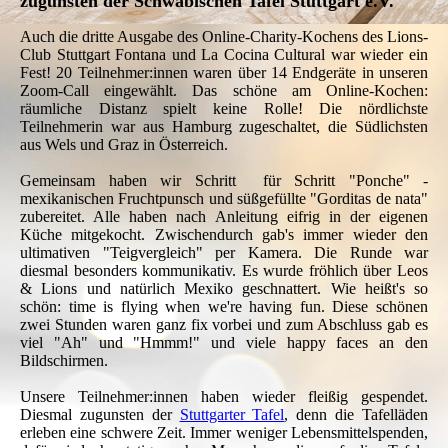
zugunsten der Schwäbischen Tafel Stuttgart e.V.
Auch die dritte Ausgabe des Online-Charity-Kochens des Lions-
Club Stuttgart Fontana und La Cocina Cultural war wieder ein
Fest! 20 Teilnehmer:innen waren über 14 Endgeräte in unseren
Zoom-Call eingewählt. Das schöne am Online-Kochen:
räumliche Distanz spielt keine Rolle! Die nördlichste
Teilnehmerin war aus Hamburg zugeschaltet, die Südlichsten
aus Wels und Graz in Österreich.
Gemeinsam haben wir Schritt für Schritt "Ponche" -
mexikanischen Fruchtpunsch und süßgefüllte "Gorditas de nata"
zubereitet. Alle haben nach Anleitung eifrig in der eigenen
Küche mitgekocht. Zwischendurch gab's immer wieder den
ultimativen "Teigvergleich" per Kamera. Die Runde war
diesmal besonders kommunikativ. Es wurde fröhlich über Leos
& Lions und natürlich Mexiko geschnattert. Wie heißt's so
schön: time is flying when we're having fun. Diese schönen
zwei Stunden waren ganz fix vorbei und zum Abschluss gab es
viel "Ah" und "Hmmm!" und viele happy faces an den
Bildschirmen.
Unsere Teilnehmer:innen haben wieder fleißig gespendet.
Diesmal zugunsten der
Stuttgarter Tafel
, denn die Tafelläden
erleben eine schwere Zeit. Immer weniger Lebensmittelspenden,