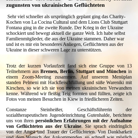
zugunsten von ukrainischen Geflüchteten
Sehr viel schneller als ursprünglich geplant ging das Charity-
Kochen von La Cocina Cultural und dem Lions Club Stuttgart
Fontana ging in die zweite Runde. Der Krieg in der Ukraine
schockiert und bewegt aktuell die ganze Welt. Ich habe selbst
Familienmitglieder, die aus der Ukraine stammen. Daher war
und ist es mir ein besonderes Anliegen, Geflüchteten aus der
Ukraine in dieser schweren Lage zu unterstützen.
Trotz der kurzen Vorlaufzeit fand sich eine Gruppe von 13
Teilnehmern aus
Bremen, Berlin, Stuttgart und München
in
einem Zoom-Meeting zusammen. Auf unserem Menüplan
standen Pelmeni mit Hackfleischfüllung und süße Wareniki mit
Kirschen, so wie ich sie von meinen ukrainischen Verwandten
kenne. Während wir fleißig Teig formten und füllten, zeigte ich
Fotos von meinen Besuchen in Kiew in friedlicheren Zeiten.
Constanze Steinheißer, Geschäftsführerin der
sozialtherapeutischen Jugendeinrichtung Gutenhalde, berichtete
uns von ihren
persönlichen Erfahrungen mit der Aufnahme
von Geflüchteten aus der Ukraine
. Sie sprach eindringlich
von der Angst und Trauer der Geflüchteten. Von Dankbarkeit
und dem Wunsch der Ankommenden, so schnell wie möglich