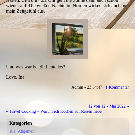
warten. Und um 4:02 Uhr geht die Sonne dann auch schon
wieder auf. Die weißen Nächte im Norden wirken sich auch auf
mein Zeitgefühl aus.
Und was war bei dir heute los?
Love, Ina
Admin - 23:34:47 |
1 Kommentar
12 von 12 - Mai 2022 »
« Travel Cooking – Warum ich Kochen auf Reisen liebe
Kategorien
alle
Allgemein